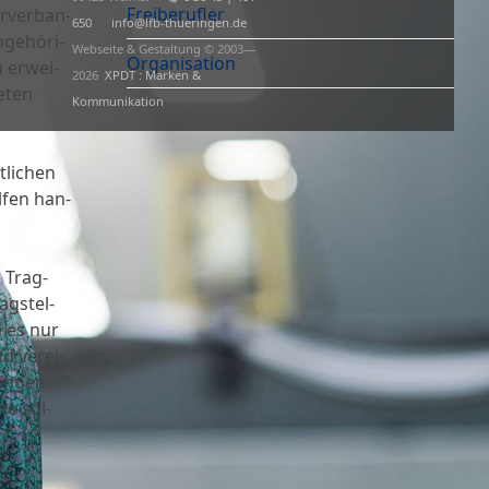
Freiberufler
r­ver­ban­
650
info@lfb-thueringen.de
ge­hö­ri­
Webseite & Gestaltung © 2003—
Organisation
u erwei­
2026
XPDT : Marken &
e­ten
Kommunikation
­li­chen
l­fen han­
 Trag­
g­stel­
e es nur
nd ver­ei­
rin­gen
ne sol­