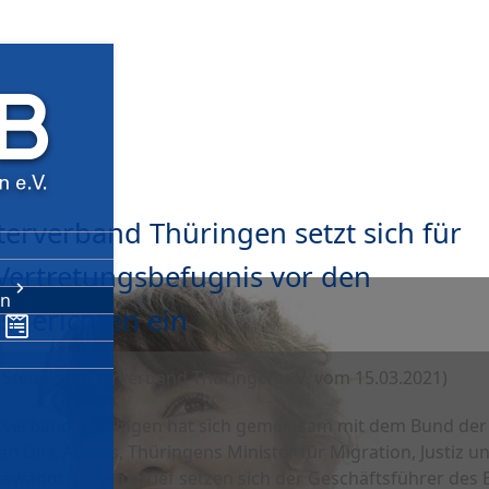
terverband Thüringen setzt sich für
 Vertretungsbefugnis vor den
en
sgerichten ein
g Steu­er­be­ra­ter­ver­band Thü­rin­gen e.V. vom 15.03.2021)
ter­ver­band Thü­rin­gen hat sich gemein­sam mit dem Bund der 
 an Dirk Adams, Thü­rin­gens Minis­ter für Migra­tion, Jus­tiz u
gewandt. In dem Brief set­zen sich der Geschäfts­füh­rer des 