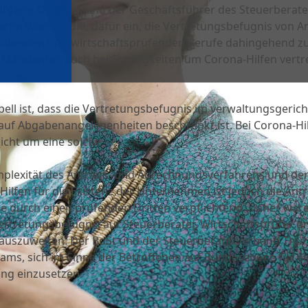
lf­gang Oeh­ring, und der Geschäfts­füh­rer des Steu­er­be­ra­te
r­tin Wie­der­hold, dafür ein, die Ver­tre­tungs­be­fug­nis von An
­ra­ten­den und wirt­schafts­prü­fen­den Berufe dahin­ge­hend z
 Man­dan­ten auch bei Strei­tig­kei­ten um Corona-Hil­fen ver­tr
l ist, dass die Ver­tre­tungs­be­fug­nis im ver­wal­tungs­ge­richt
 auf Abga­ben­an­ge­le­gen­hei­ten beschränkt ist. Bei Corona-Hi
nicht um eine sol­che.
ple­xi­tät des Antrags- und Abrech­nungs­ver­fah­rens und der
il­fen für die Exis­tenz der Unter­neh­men ist jedoch die Antra
ise durch einen prü­fen­den Drit­ten ver­pflich­tend. Daher wär
Ver­tre­tungs­be­fug­nis auf Steu­er­be­ra­ter, Wirt­schafts­prü­fer u
aus­zu­wei­ten. Der BdSt und der Steu­er­be­ra­ter­ver­band Thü­
Adams, sich im Sinne der Betrof­fe­nen auf Bun­des­ebene für ei
ung einzusetzen.