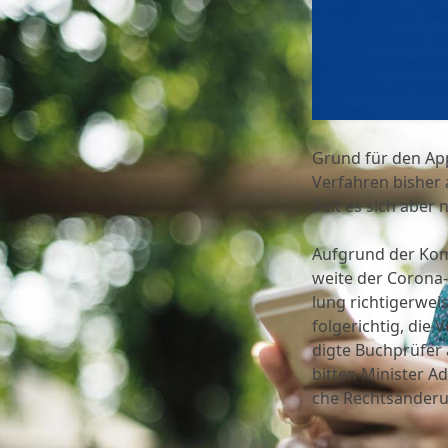
Thü­rin­gen, Dr. Wo
des Thü­rin­gen, Ma
gen der steu­er­be
tern, dass sie ihre
kön­nen.
Grund für den Appel
Ver­fah­ren bis­her
delt es sich aber 
Auf­grund der Kom­
weite der Corona-H
lung rich­ti­ger­we
fol­ge­rich­tig, die 
digte Buch­prü­fer 
bit­ten Minis­ter 
che Rechts­än­de­r