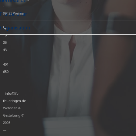
Berufsbilder
·
Freiberufler
99425 Weimar
Organisation
0
36
43
|
401
650
info@lfb-
thueringen.de
Webseite &
Gestaltung ©
2003
—