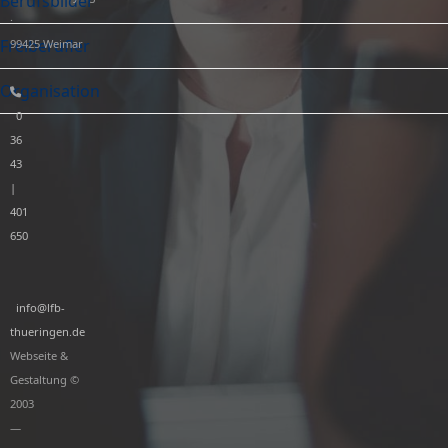
Berufsbilder
·
Freiberufler
99425 Weimar
Organisation
0
36
43
|
401
650
info@lfb-
thueringen.de
Webseite &
Gestaltung ©
2003
—